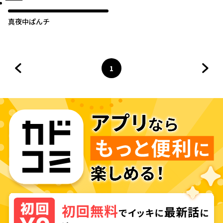
真夜中ぱんチ
1
前のページへ
ページ
へ
次の