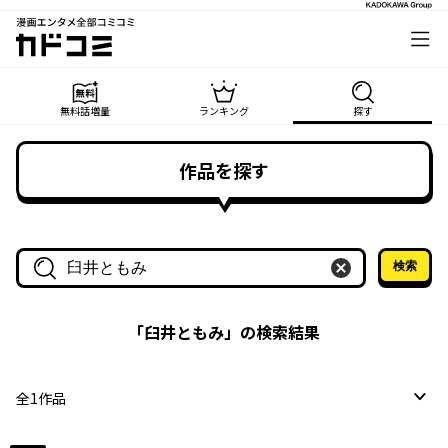
漫画エンタメ全部コミコミ
カドコミ
無料話増量
ランキング
探す
作品を探す
検索
作品名・作家名で探す
「
臼井ともみ
」の検索結果
全
1
作品