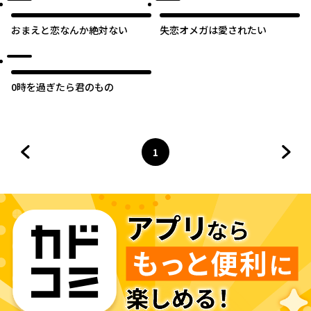
おまえと恋なんか絶対ない
失恋オメガは愛されたい
0時を過ぎたら君のもの
1
前のページへ
ページ
へ
次の