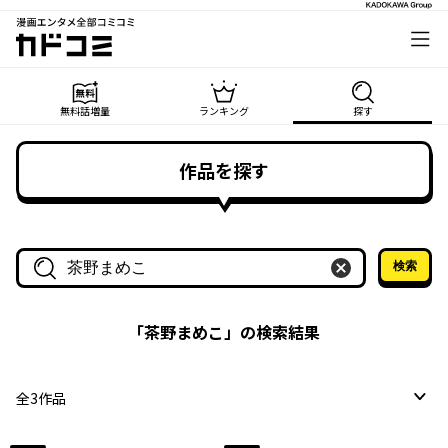
漫画エンタメ全部コミコミ
カドコミ
無料話増量
ランキング
探す
作品を探す
検索
作品名・作家名で探す
「
茶野まめこ
」の検索結果
全
3
作品