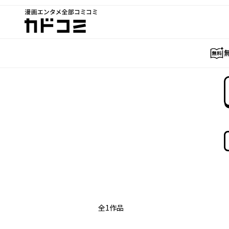
漫画エンタメ全部コミコミ
カドコミ
全
1
作品