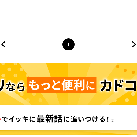
1
前のページへ
ページ
へ