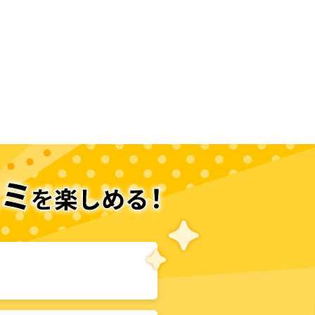
次のページへ