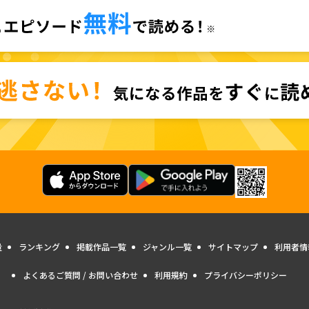
量
ランキング
掲載作品一覧
ジャンル一覧
サイトマップ
利用者情
よくあるご質問 / お問い合わせ
利用規約
プライバシーポリシー