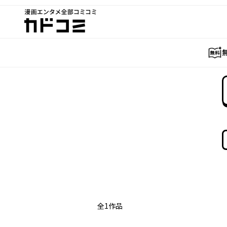
漫画エンタメ全部コミコミ
カドコミ
全
1
作品