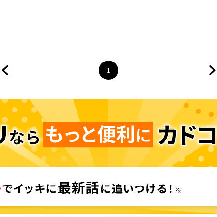
1
前のページへ
ページ
へ