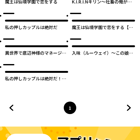
魔王は仙境学園で恋をする
K.I.R.I.Nキリン～社畜の俺が逃
亡者になったわけ～【タテス
ク】
私の押しカップルは絶対だ
魔王は仙境学園で恋をする【タ
テスク】
異世界で底辺神様のマネージャ
入味（ルーウェイ）～この娘と
ーはじめました。【タテスク】
食卓を囲む日から～【タテス
ク】
私の押しカップルは絶対だ！
【タテスク】
1
前のページへ
ページ
へ
次の