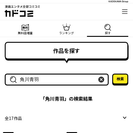
漫画エンタメ全部コミコミ
カドコミ
無料話増量
ランキング
探す
作品を探す
検索
作品名・作家名で探す
「
角川青羽
」の検索結果
全
17
作品