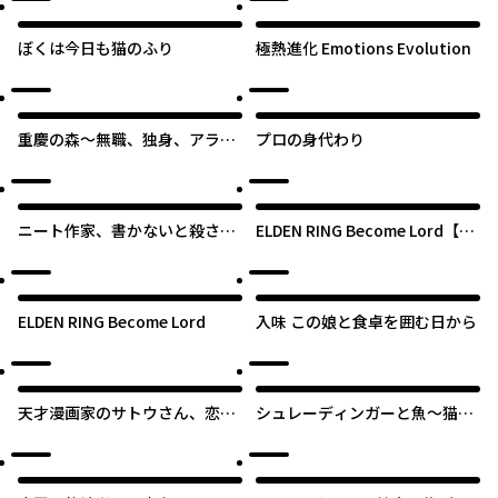
ぼくは今日も猫のふり
極熱進化 Emotions Evolution
重慶の森～無職、独身、アラサ
プロの身代わり
ーの田舎暮らし～
ニート作家、書かないと殺され
ELDEN RING Become Lord【タ
る境地に立たされています。
テスク】
ELDEN RING Become Lord
入味 この娘と食卓を囲む日から
天才漫画家のサトウさん、恋愛
シュレーディンガーと魚～猫と
については無能です
あいつと居候～【タテスク】