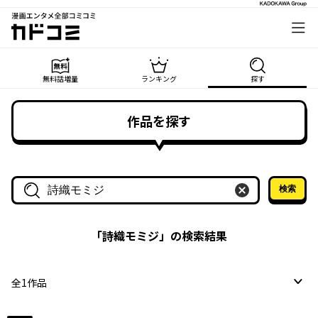
漫画エンタメ全部コミコミ
カドコミ
無料話増量
ランキング
探す
作品を探す
検索
作品名・作家名で探す
「
詩織モミジ
」の検索結果
全
1
作品