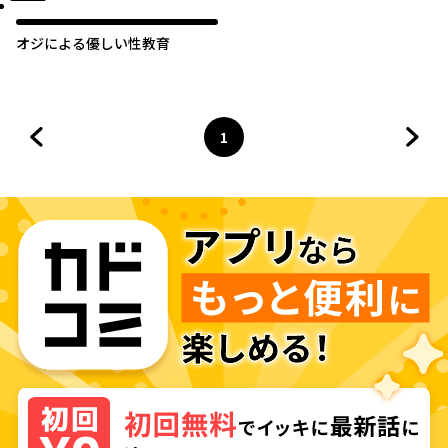
オジによる優しい性教育
1
前のページへ
ページ
へ
次の