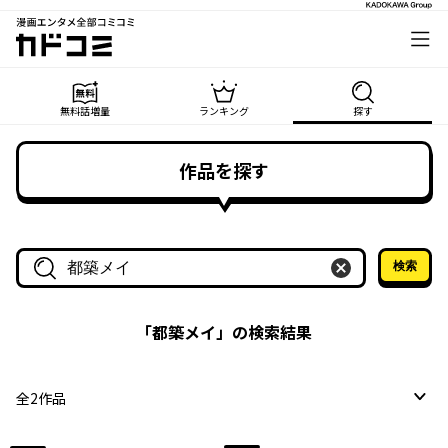
漫画エンタメ全部コミコミ
カドコミ
無料話増量
ランキング
探す
作品を探す
検索
作品名・作家名で探す
「
都築メイ
」の検索結果
全
2
作品