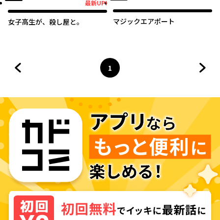
オリジナル
最新UP!
最新UP!
マジックエアポート
女子高生が、殺し屋と。
1
前のページへ
ページ
へ
次の