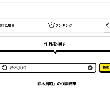
無料話増量
ランキング
作品を探す
検索
作品名・作家名で探す
「
鈴木貴昭
」の検索結果