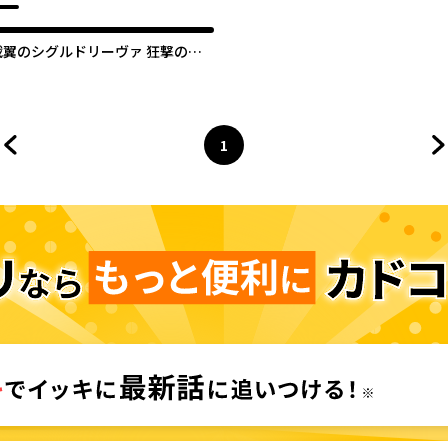
戦翼のシグルドリーヴァ 狂撃の英
雄
1
前のページへ
ページ
へ