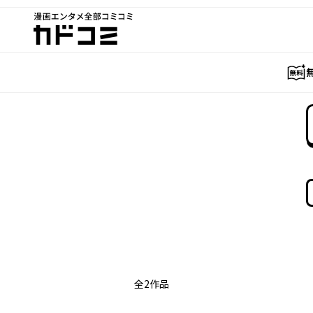
漫画エンタメ全部コミコミ
カドコミ
全
2
作品