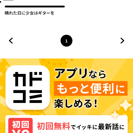
晴れた日に少女はギターを
1
前のページへ
ページ
へ
次の