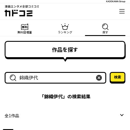
漫画エンタメ全部コミコミ
カドコミ
無料話増量
ランキング
探す
作品を探す
検索
作品名・作家名で探す
「
錦織伊代
」の検索結果
全
1
作品