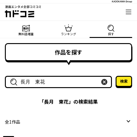
漫画エンタメ全部コミコミ
カドコミ
無料話増量
ランキング
探す
作品を探す
検索
作品名・作家名で探す
「
長月 東花
」の検索結果
全
1
作品