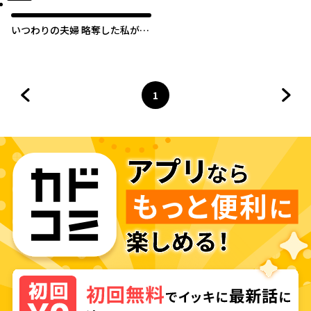
いつわりの夫婦 略奪した私がサ
レ妻になる
1
前のページへ
ページ
へ
次の