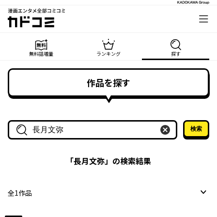
漫画エンタメ全部コミコミ
カドコミ
無料話増量
ランキング
探す
作品を探す
検索
作品名・作家名で探す
「
長月文弥
」の検索結果
全
1
作品