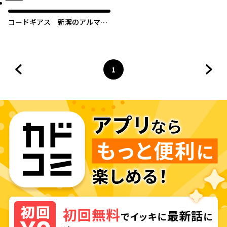
コードギアス 新潔のアルマリ
ア
1
前のページへ
ページ
へ
次の