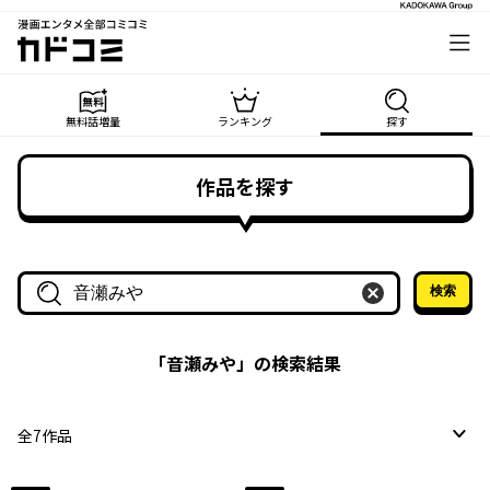
漫画エンタメ全部コミコミ
カドコミ
無料話増量
ランキング
探す
作品を探す
検索
作品名・作家名で探す
「
音瀬みや
」の検索結果
全
7
作品