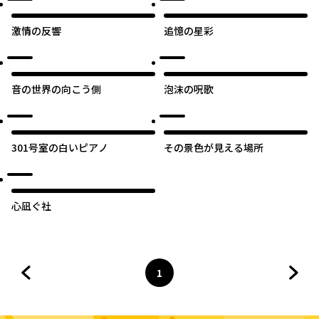
激情の反響
追憶の星彩
音の世界の向こう側
泡沫の呪歌
301号室の白いピアノ
その景色が見える場所
心凪ぐ社
1
前のページへ
ページ
へ
次の