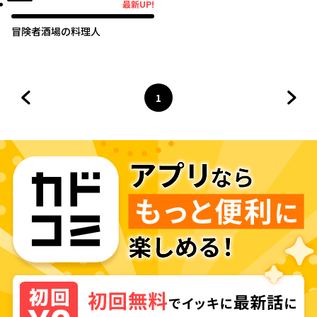
最新UP!
最新UP!
冒険者酒場の料理人
1
前のページへ
ページ
へ
次の