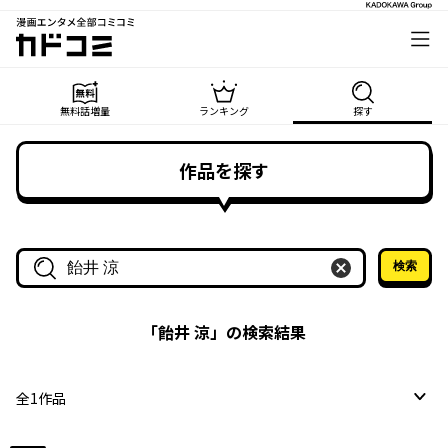
漫画エンタメ全部コミコミ
カドコミ
無料話増量
ランキング
探す
作品を探す
検索
作品名・作家名で探す
「
飴井 涼
」の検索結果
全
1
作品