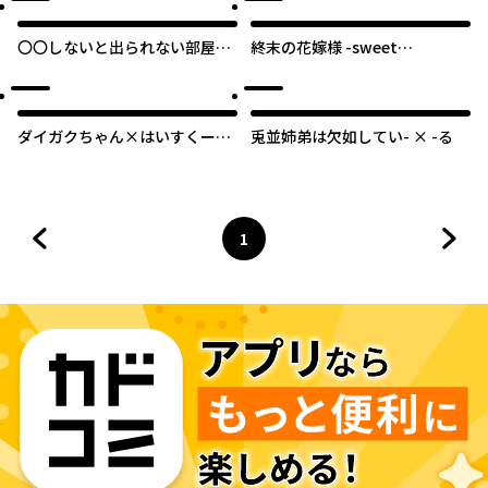
〇〇しないと出られない部屋ア
終末の花嫁様 -sweet
ンソロジーコミック
home†melty life-
ダイガクちゃん×はいすくー
兎並姉弟は欠如してい- × -る
る！
1
前のページへ
ページ
へ
次の