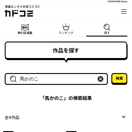
漫画エンタメ全部コミコミ
カドコミ
無料話増量
ランキング
探す
作品を探す
検索
作品名・作家名で探す
「
馬かのこ
」の検索結果
全
4
作品