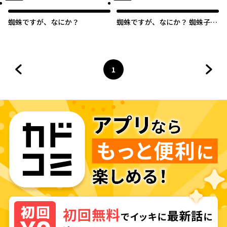
蜘蛛ですが、なにか？
蜘蛛ですが、なにか？ 蜘蛛子四
姉妹の日常
1
前のページへ
ページ
へ
次の