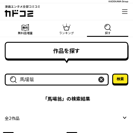
漫画エンタメ全部コミコミ
カドコミ
無料話増量
ランキング
探す
作品を探す
検索
作品名・作家名で探す
「
馬場翁
」の検索結果
全
2
作品