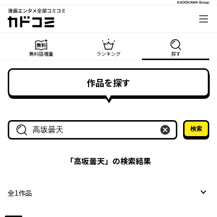
漫画エンタメ全部コミコミ
カドコミ
無料話増量
ランキング
探す
作品を探す
検索
作品名・作家名で探す
「
高坂曇天
」の検索結果
全
1
作品