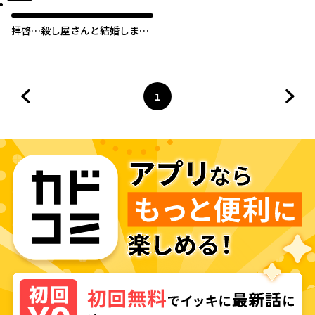
拝啓…殺し屋さんと結婚しまし
た
1
前のページへ
ページ
へ
次の