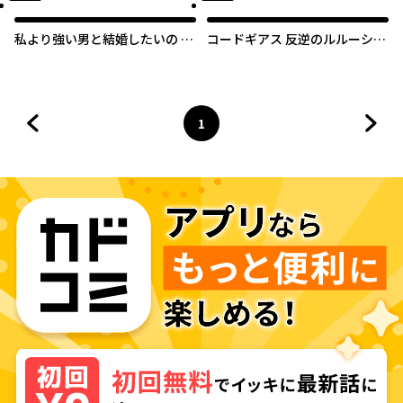
私より強い男と結婚したいの 清
コードギアス 反逆のルルーシュ
楚な美人生徒会長（実は元番
外伝 白の騎士 紅の夜叉
長）の秘密を知る陰キャ（実は
彼女を超える最強のヤンキー）
1
前のページへ
ページ
へ
次の