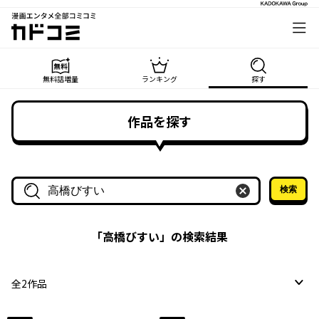
漫画エンタメ全部コミコミ
カドコミ
無料話増量
ランキング
探す
作品を探す
検索
作品名・作家名で探す
「
高橋びすい
」の検索結果
全
2
作品