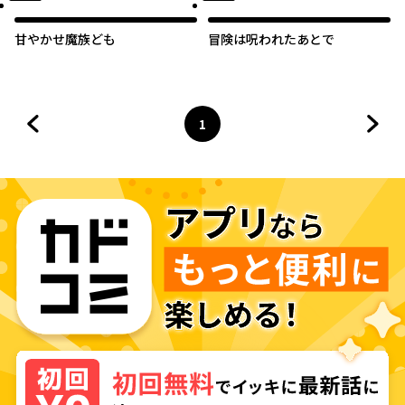
甘やかせ魔族ども
冒険は呪われたあとで
1
前のページへ
ページ
へ
次の