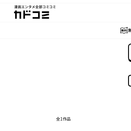
漫画エンタメ全部コミコミ
カドコミ
全
1
作品