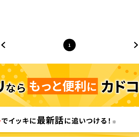
1
前のページへ
ページ
へ