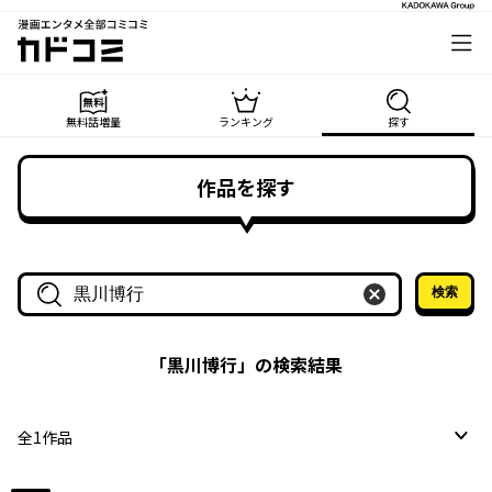
漫画エンタメ全部コミコミ
カドコミ
無料話増量
ランキング
探す
作品を探す
検索
作品名・作家名で探す
「
黒川博行
」の検索結果
全
1
作品