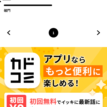
破門
1
前のページへ
ページ
へ
次の