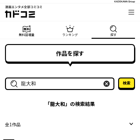
漫画エンタメ全部コミコミ
カドコミ
無料話増量
ランキング
探す
作品を探す
検索
作品名・作家名で探す
「
龍大和
」の検索結果
全
1
作品