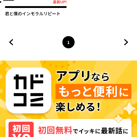
最新UP!
最新UP!
君と僕のインモラルリピート
1
前のページへ
ページ
へ
次の