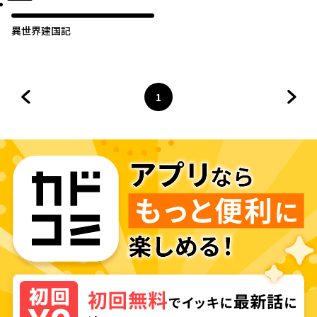
異世界建国記
1
前のページへ
ページ
へ
次の