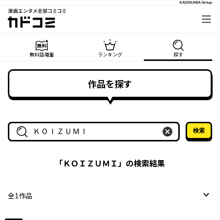
漫画エンタメ全部コミコミ
カドコミ
無料話増量
ランキング
探す
作品を探す
検索
作品名・作家名で探す
「
ＫＯＩＺＵＭＩ
」の検索結果
全
1
作品