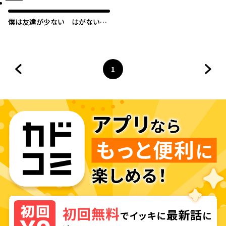
僕は友達が少ない はがない日
和
1
前のページへ
ページ
へ
次の