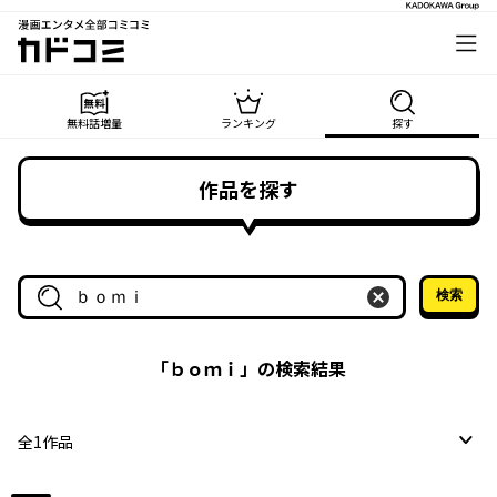
漫画エンタメ全部コミコミ
カドコミ
無料話増量
ランキング
探す
作品を探す
検索
作品名・作家名で探す
「
ｂｏｍｉ
」の検索結果
全
1
作品