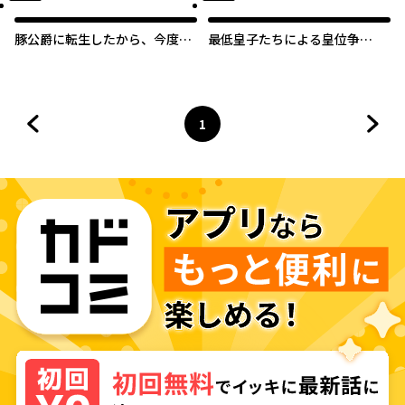
豚公爵に転生したから、今度は
最低皇子たちによる皇位争
君に好きと言いたい
『譲』戦 ～貧乏くじの皇位なん
て誰にでもくれてやる ～
1
前のページへ
ページ
へ
次の