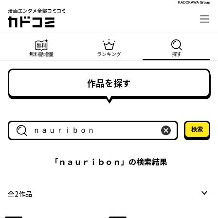
漫画エンタメ全部コミコミ
カドコミ
無料話増量
ランキング
探す
作品を探す
検索
作品名・作家名で探す
「
ｎａｕｒｉｂｏｎ
」の検索結果
全
2
作品