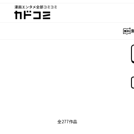
漫画エンタメ全部コミコミ
カドコミ
全
277
作品