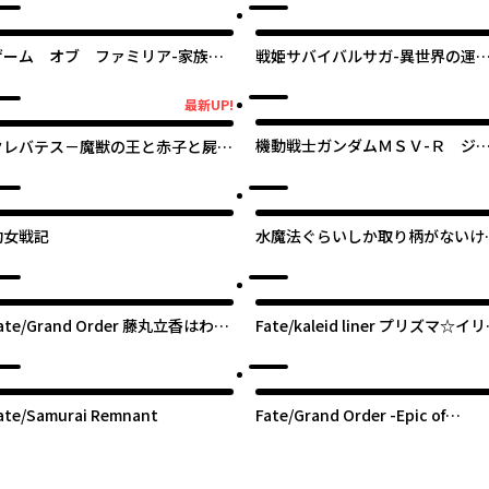
オリジナ
ゲーム オブ ファミリア-家族戦
戦姫サバイバルサガ-異世界の運
-
をかけた無人島フジュン異性交遊
最新UP!
新UP!
機動戦士ガンダムＭＳＶ-Ｒ ジ
クレバテス－魔獣の王と赤子と屍の
ニー・ライデンの帰還
勇者－
幼女戦記
水魔法ぐらいしか取り柄がないけ
現代知識があれば充分だよね？
ate/Grand Order 藤丸立香はわか
Fate/kaleid liner プリズマ☆イ
らない
ドライ！！
ate/Samurai Remnant
Fate/Grand Order -Epic of
Remnant- 亜種特異点I 悪性隔絶
境 新宿 新宿幻霊事件