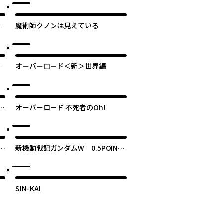
ル
命
魔術師クノンは見えている
-
ョ
オーバーロード＜新＞世界編
ど
オーバーロード 不死者のOh!
リヤ
新機動戦記ガンダムW 0.5POINT
HALF PREVENTER-7
SIN-KAI
魔