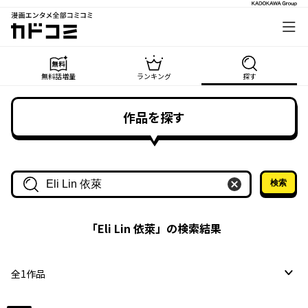
漫画エンタメ全部コミコミ
カドコミ
無料話増量
ランキング
探す
作品を探す
検索
作品名・作家名で探す
「
Eli Lin 依萊
」の検索結果
全
1
作品