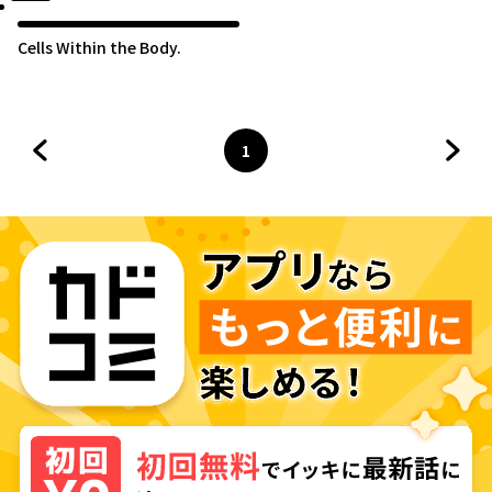
Cells Within the Body.
1
前のページへ
ページ
へ
次の