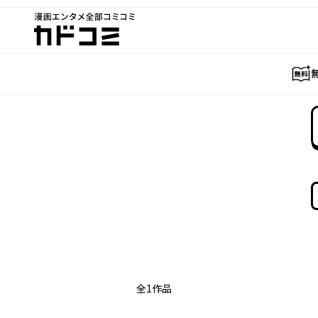
漫画エンタメ全部コミコミ
カドコミ
全
1
作品