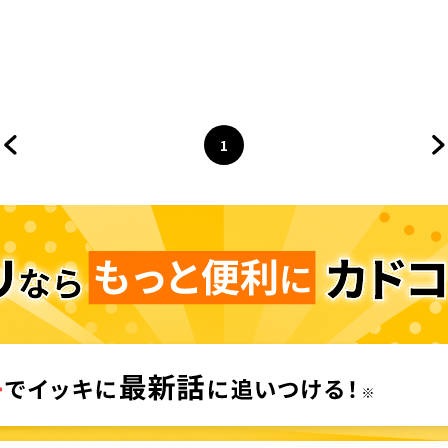
1
前のページへ
ページ
へ