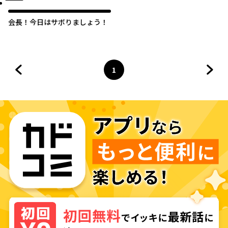
会長！今日はサボりましょう！
1
前のページへ
ページ
へ
次の