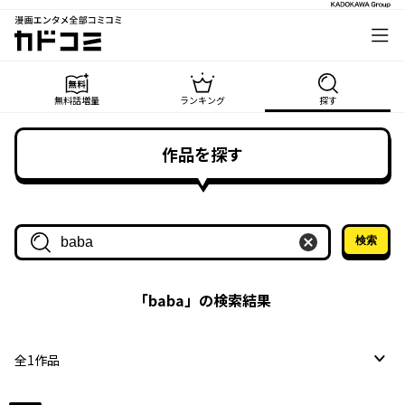
漫画エンタメ全部コミコミ
カドコミ
無料話増量
ランキング
探す
作品を探す
検索
作品名・作家名で探す
「
baba
」の検索結果
全
1
作品