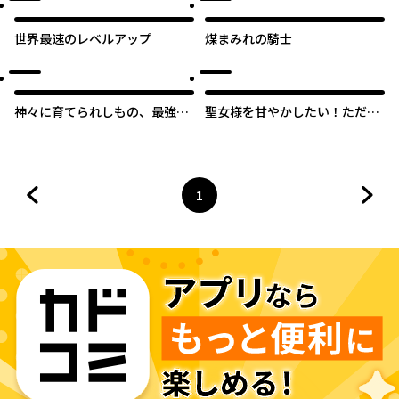
世界最速のレベルアップ
煤まみれの騎士
神々に育てられしもの、最強と
聖女様を甘やかしたい！ただし
なる
勇者、お前はダメだ
1
前のページへ
ページ
へ
次の