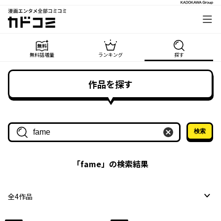
漫画エンタメ全部コミコミ
カドコミ
無料話増量
ランキング
探す
作品を探す
検索
作品名・作家名で探す
「
fame
」の検索結果
全
4
作品