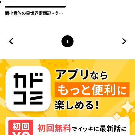
弱小貴族の異世界奮闘記 ~うち
の領地が大貴族に囲まれてて大
変なんです!~
1
前のページへ
ページ
へ
次の