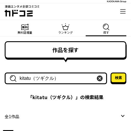
漫画エンタメ全部コミコミ
カドコミ
無料話増量
ランキング
探す
作品を探す
検索
作品名・作家名で探す
「
kitatu（ツギクル）
」の検索結果
全
1
作品