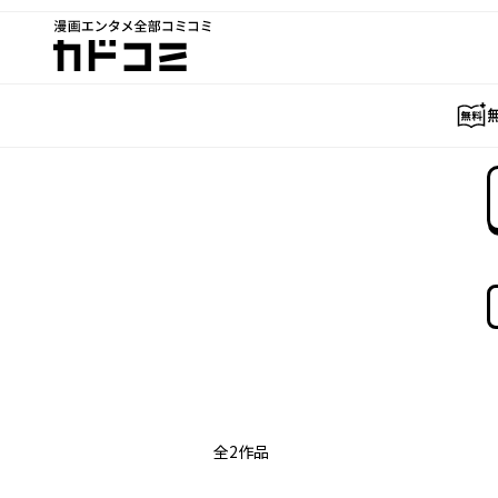
漫画エンタメ全部コミコミ
カドコミ
全
2
作品