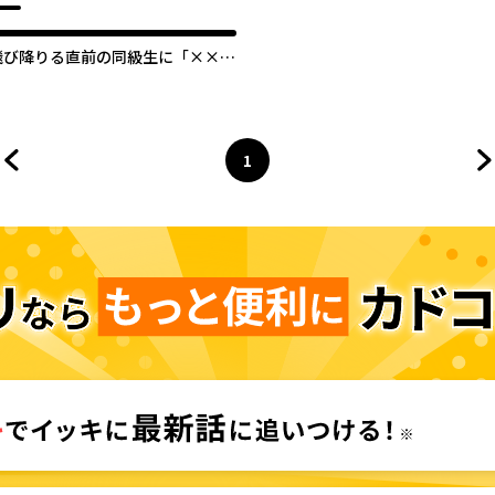
飛び降りる直前の同級生に「×××
しよう！」と提案してみた。
1
前のページへ
ページ
へ