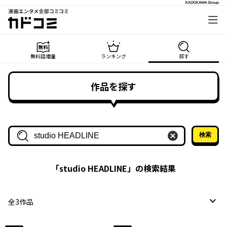
漫画エンタメ全部コミコミ
カドコミ
無料話増量
ランキング
探す
作品を探す
検索
作品名・作家名で探す
「
studio HEADLINE
」の検索結果
全
3
作品