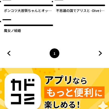
ポンコツ大首領ちゃんとオッサ
不思議の国でアリスと -Dive in
ン戦闘員さん。
Wonderland-
魔女ノ結婚
1
前のページへ
ページ
へ
次の