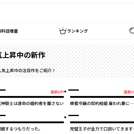
無料話増量
ランキング
気上昇中の新作
人気上昇中の注目作をご紹介！
最新UP!
最新U
新UP!
最新UP!
死神騎士は運命の婚約者を離さない
蜂蜜令嬢の契約結婚 雇われ妻に甘
い恋は不要です!?
離婚するつもりだった。
完璧王子が全力で口説いてきます