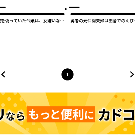
※呪いによる求愛はご遠慮くださ
姿を偽っていた令嬢は、女嫌いな公
勇者の元仲間夫婦は田舎でのんび
爵様のお世話係をしているうちに溺
幸せに暮らす
愛されていたみたいです
1
前のページへ
ページ
へ