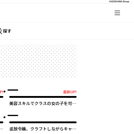
探す
P!
最新UP!
最新UP!
美容スキルでクラスの女の子を可愛
くしたい
オリジナル
追放令嬢、クラフトしながらキャン