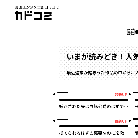
漫画エンタメ全部コミコミ
カドコミ
いまが読みどき！人
最近連載が始まった作品の中から、
最新UP!
最新UP!
最
嫁がされた先は白豚公爵のはずです
が？
最新UP!
最新UP!
捨てられるはずの悪妻なのに冷徹侯