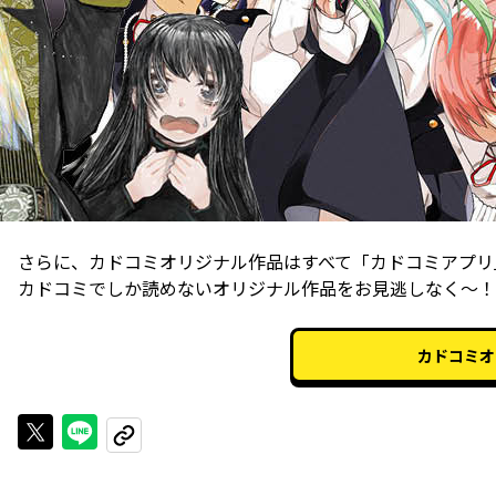
さらに、カドコミオリジナル作品はすべて「カドコミアプリ
カドコミでしか読めないオリジナル作品をお見逃しなく～！
カドコミオ
Xで投稿する
LINEでシェアする
URLをコピーする