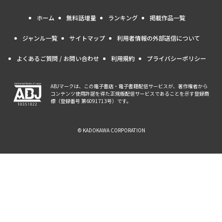
ホーム
無料話増量
ランキング
掲載作品一覧
ジャンル一覧
サイトマップ
利用者情報の外部送信について
よくあるご質問 / お問い合わせ
利用規約
プライバシーポリシー
ABJマークは、この電子書店・電子書籍配信サービスが、著作権者から
コンテンツ使用許諾を得た正規版配信サービスであることを示す登録商
標（登録番号 第6091713号）です。
© KADOKAWA CORPORATION