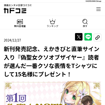
漫画エンタメ全部コミコミ
カドコミ
無料話増量
ランキング
探す
Xで投稿する
LINE
URL
2024/12/27
2024年12月27日
新刊発売記念、えかきびと直筆サイン
入り『偽聖女クソオブザイヤー』読者
が選んだ一番クソな表情をTシャツに
して15名様にプレゼント！