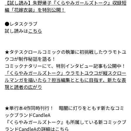
【試し読み】朱野帰子『くらやみガールズトーク』収録短
編「花嫁衣装」を特別公開！
●レタスクラブ
試し読みは
こちら
★タテスクロールコミックの執筆に初挑戦したウラモトユ
ウコが制作秘話を語る！
「くらやみガールズトーク」ウラモトユウコが縦スクロー
ルマンガを描いたら？担当編集とともに目指す、新たな表
現と読者の広がり
★単行本4作同時刊行！ 暗闇に灯りをともす新たなコミ
ックブランドCandleA
『くらやみガールズトーク』も所属している新コミックブ
ランドCandleAの詳細は
こちら