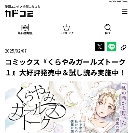
漫画エンタメ全部コミコミ
カドコミ
無料話増量
ランキング
探す
Xで投稿する
LINE
URL
2025/02/07
2025年02月07日
コミックス『くらやみガールズトーク
１』大好評発売中＆試し読み実施中！