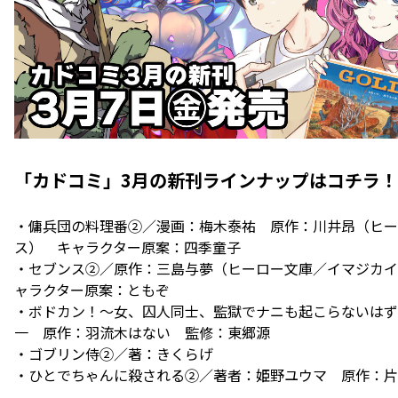
「カドコミ」3月の新刊ラインナップはコチラ！
・傭兵団の料理番②／漫画：梅木泰祐 原作：川井昂（ヒー
ス） キャラクター原案：四季童子
・セブンス②／原作：三島与夢（ヒーロー文庫／イマジカイン
ャラクター原案：ともぞ
・ボドカン！～女、囚人同士、監獄でナニも起こらないはず
一 原作：羽流木はない 監修：東郷源
・ゴブリン侍②／著：きくらげ
・ひとでちゃんに殺される②／著者：姫野ユウマ 原作：片岡