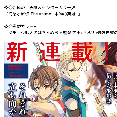
❖◇新連載！表紙＆センターカラー🗡️
『幻想水滸伝 The Anime ~本物の英雄~』
❖◇巻頭カラー🪽
『ダチョウ獣人のはちゃめちゃ無双 アホかわいい最強種族