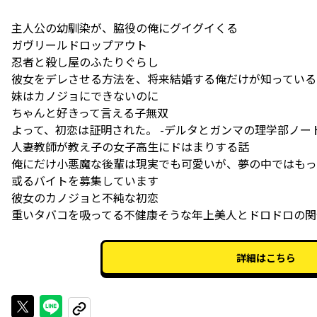
主人公の幼馴染が、脇役の俺にグイグイくる
ガヴリールドロップアウト
忍者と殺し屋のふたりぐらし
彼女をデレさせる方法を、将来結婚する俺だけが知っている
妹はカノジョにできないのに
ちゃんと好きって言える子無双
よって、初恋は証明された。 -デルタとガンマの理学部ノート
人妻教師が教え子の女子高生にドはまりする話
俺にだけ小悪魔な後輩は現実でも可愛いが、夢の中ではもっ
或るバイトを募集しています
彼女のカノジョと不純な初恋
重いタバコを吸ってる不健康そうな年上美人とドロドロの関
詳細はこちら
Xで投稿する
LINEでシェアする
URLをコピーする