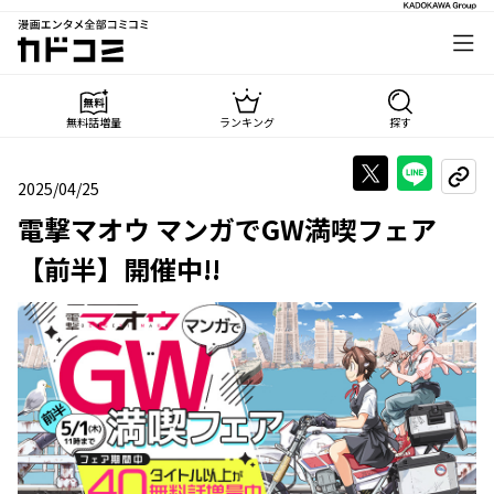
漫画エンタメ全部コミコミ
カドコミ
無料話増量
ランキング
探す
Xで投稿する
LINE
URL
2025/04/25
2025年04月25日
電撃マオウ マンガでGW満喫フェア
【前半】開催中!!