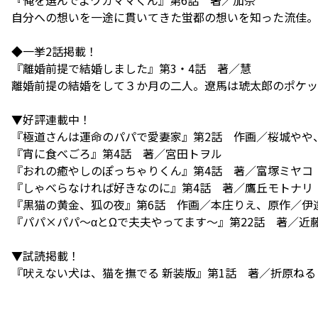
『俺を選んでよワガママくん』第6話 著／加奈
自分への想いを一途に貫いてきた蛍都の想いを知った流佳
◆一挙2話掲載！
『離婚前提で結婚しました』第3・4話 著／慧
離婚前提の結婚をして３か月の二人。遼馬は琥太郎のポケッ
▼好評連載中！
『極道さんは運命のパパで愛妻家』第2話 作画／桜城やや
『宵に食べごろ』第4話 著／宮田トヲル
『おれの癒やしのぽっちゃりくん』第4話 著／富塚ミヤコ
『しゃべらなければ好きなのに』第4話 著／鷹丘モトナリ
『黒猫の黄金、狐の夜』第6話 作画／本庄りえ、原作／伊達
『パパ×パパ～αとΩで夫夫やってます～』第22話 著／近
▼試読掲載！
『吠えない犬は、猫を撫でる 新装版』第1話 著／折原ねる