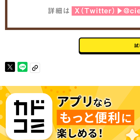
試
Xで投稿する
LINEでシェアする
URLをコピーする