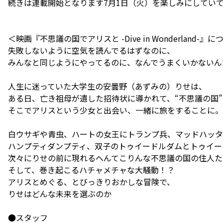
続きは連載開始となります7月1日（火）を楽しみにしてい
＜映画『不思議の国でアリスと -Dive in Wonderland-』
失敗しないように空気を読んでるはずなのに、
みんなと同じようにやってるのに、なんでうまくいかないんだ
人生に迷っていた大学生の安曇野（あずみの）りせは、
ある日、亡き祖母が遺した招待状に導かれて、“不思議の国
そこでアリスという少女と出会い、一緒に旅をすることに。
白ウサギや青虫、ハートの女王にトランプ兵、マッドハッタ
ハンプティダンプティ、双子のトゥイードルダムとトゥイー
次々にりせの前に現れるへんてこりんな不思議の国の住人た
そして、巻き起こるハチャメチャな大騒動！？
アリスとめぐる、とびっきりおかしな冒険で、
りせはどんな未来を選ぶのか――
●スタッフ