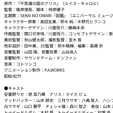
原作：『不思議の国のアリス』（ルイス・キャロル）
監督：篠原俊哉、脚本：柿原優子
主題歌：SEKAI NO OWARI「図鑑」（ユニバーサル ミュー
キャラクター原案：髙田友美／鈴木 純／木野花ヒランコ
キャラクターデザイン：川面恒介／藤嶋未央
作画監督：関口可奈味／川面恒介、コンセプトデザイン：新
美術監督：秋山健太郎、撮影監督：並木 智
色彩設計：田中美、3D監督：鈴木晴輝、編集：髙橋 歩
音響監督：山田 陽、音響効果：山谷尚人
音響制作：サウンドチーム・ドンファン
音楽：コトリンゴ
アニメーション制作：P.A.WORKS
配給:松竹
●キャスト
安曇野りせ：原 菜乃華 アリス：マイカ ピュ
マッドハッター：山本 耕史 三月ウサギ：八嶋 智人 ハン
白ウサギ：山口 勝平 チェシャ猫：森川 智之 青虫：山本 
トゥイードルダム：木村 昴 トゥイードルディー：村瀬 歩 