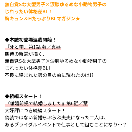
無自覚Sな大型男子×涙腺ゆるめな小動物男子の
じれったい体格差BL！
胸キュン＆HたっぷりBLマガジン★
◆本誌初登場連載開始！
『牙と雫』第1話 著／真昼
期待の新鋭が描く、
無自覚Sな大型男子×涙腺ゆるめな小動物男子の
じれったい体格差BL!
不良に絡まれた鈴の目の前に現れたのは――!?
◆続編スタート！
『離婚前提で結婚しました』第6話／慧
大好評につき続編スタート！
偽装ではない新婚らぶらぶ夫夫になった二人は、
あるブライダルイベントで仕事として組むことになり…？