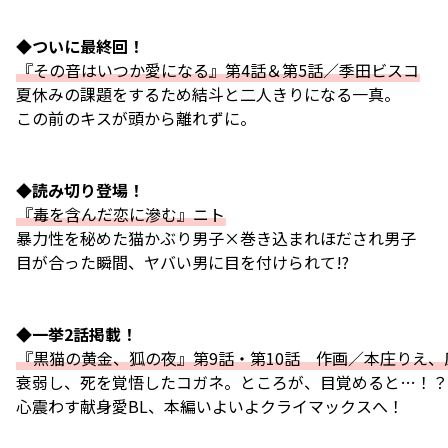
◆ついに最終回！
『その音はいつか愛になる』第4話＆第5話／季田ビスコ
夏休みの課題をするため結斗と二人きりになる一真。
この前のキスが頭から離れずに――。
◆読み切り登場！
『毒を含んだ恋に滲む』ニト
暴力性を秘めた猫かぶり男子×巻き込まれほだされ男子
目が合った瞬間、ヤバい男に目を付けられて!?
◆一挙2話掲載！
『黒猫の黄金、狐の夜』第9話・第10話 作画／本庄りえ、
衰弱し、死を覚悟したコガネ。ところが、目覚めると…！？
心震わす献身愛BL、本編いよいよクライマックスへ！