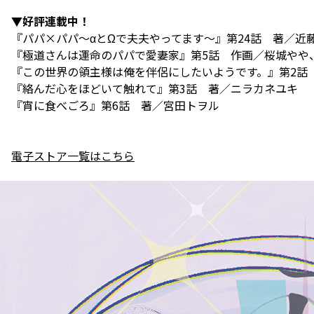
▼好評連載中！
『パパ×パパ～αとΩで夫夫やってます～』第24話 著／近
『極道さんは運命のパパで愛妻家』第5話 作画／桜城やや
『この世界の領主様は俺を伴侶にしたいようです。』第2話
『絡んだ心をほどいて触れて』第3話 著／ニラカネユキ
『宵に食べごろ』第6話 著／宮田トヲル
電子ストア一覧はこちら