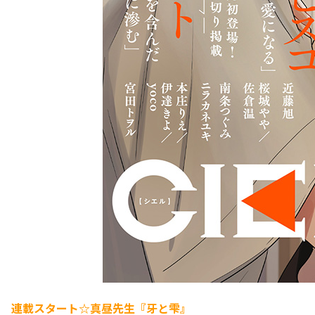
連載スタート☆真昼先生『牙と雫』