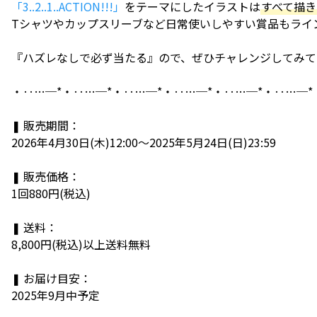
「3..2..1..ACTION!!!」
をテーマにしたイラストは
すべて描き
Tシャツやカップスリーブなど日常使いしやすい賞品もライ
『ハズレなしで必ず当たる』ので、ぜひチャレンジしてみて
・‥…─*・‥…─*・‥…─*・‥…─*・‥…─*・‥…─*
❚ 販売期間：
2026年4月30日(木)12:00～2025年5月24日(日)23:59
❚ 販売価格：
1回880円(税込)
❚ 送料：
8,800円(税込)以上送料無料
❚ お届け目安：
2025年9月中予定