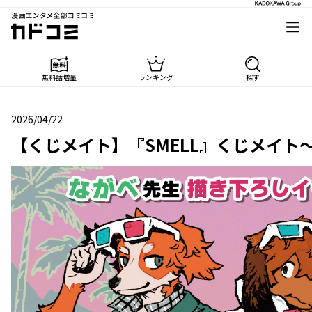
漫画エンタメ全部コミコミ
カドコミ
無料話増量
ランキング
探す
2026/04/22
2026年04月22日
【くじメイト】『SMELL』くじメイト～3..2.