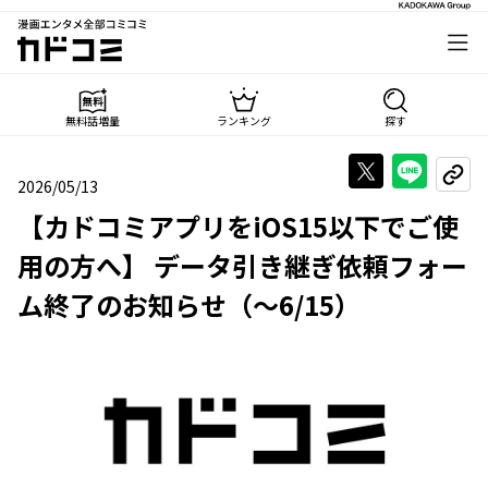
漫画エンタメ全部コミコミ
カドコミ
無料話増量
ランキング
探す
Xで投稿する
LINE
URL
2026/05/13
2026年05月13日
【カドコミアプリをiOS15以下でご使
用の方へ】 データ引き継ぎ依頼フォー
ム終了のお知らせ（～6/15）