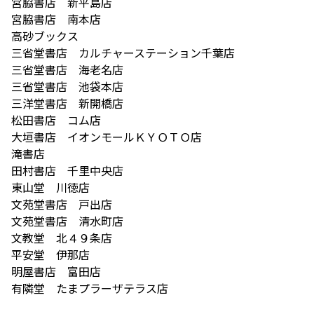
宮脇書店 新平島店
宮脇書店 南本店
高砂ブックス
三省堂書店 カルチャーステーション千葉店
三省堂書店 海老名店
三省堂書店 池袋本店
三洋堂書店 新開橋店
松田書店 コム店
大垣書店 イオンモールＫＹＯＴＯ店
滝書店
田村書店 千里中央店
東山堂 川徳店
文苑堂書店 戸出店
文苑堂書店 清水町店
文教堂 北４９条店
平安堂 伊那店
明屋書店 富田店
有隣堂 たまプラーザテラス店