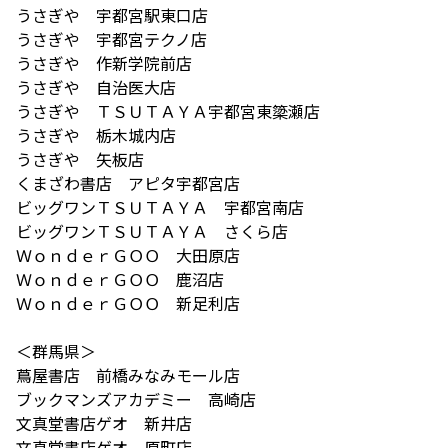
うさぎや 宇都宮駅東口店
うさぎや 宇都宮テクノ店
うさぎや 作新学院前店
うさぎや 自治医大店
うさぎや ＴＳＵＴＡＹＡ宇都宮東簗瀬店
うさぎや 栃木城内店
うさぎや 矢板店
くまざわ書店 アピタ宇都宮店
ビッグワンＴＳＵＴＡＹＡ 宇都宮南店
ビッグワンＴＳＵＴＡＹＡ さくら店
ＷｏｎｄｅｒＧＯＯ 大田原店
ＷｏｎｄｅｒＧＯＯ 鹿沼店
ＷｏｎｄｅｒＧＯＯ 新足利店
＜群馬県＞
蔦屋書店 前橋みなみモール店
ブックマンズアカデミー 高崎店
文真堂書店ゲオ 新井店
文真堂書店ゲオ 原町店