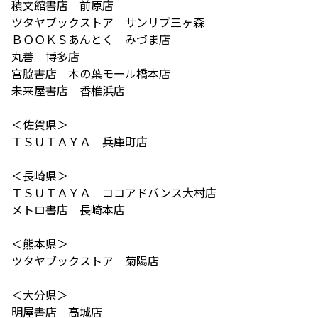
積文館書店 前原店
ツタヤブックストア サンリブ三ヶ森
ＢＯＯＫＳあんとく みづま店
丸善 博多店
宮脇書店 木の葉モール橋本店
未来屋書店 香椎浜店
＜佐賀県＞
ＴＳＵＴＡＹＡ 兵庫町店
＜長崎県＞
ＴＳＵＴＡＹＡ ココアドバンス大村店
メトロ書店 長崎本店
＜熊本県＞
ツタヤブックストア 菊陽店
＜大分県＞
明屋書店 高城店