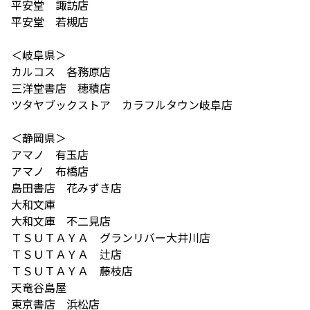
平安堂 諏訪店
平安堂 若槻店
＜岐阜県＞
カルコス 各務原店
三洋堂書店 穂積店
ツタヤブックストア カラフルタウン岐阜店
＜静岡県＞
アマノ 有玉店
アマノ 布橋店
島田書店 花みずき店
大和文庫
大和文庫 不二見店
ＴＳＵＴＡＹＡ グランリバー大井川店
ＴＳＵＴＡＹＡ 辻店
ＴＳＵＴＡＹＡ 藤枝店
天竜谷島屋
東京書店 浜松店