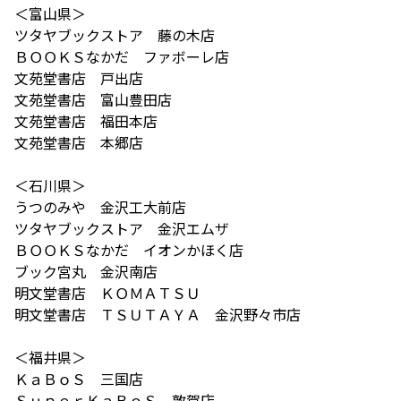
＜富山県＞
ツタヤブックストア 藤の木店
ＢＯＯＫＳなかだ ファボーレ店
文苑堂書店 戸出店
文苑堂書店 富山豊田店
文苑堂書店 福田本店
文苑堂書店 本郷店
＜石川県＞
うつのみや 金沢工大前店
ツタヤブックストア 金沢エムザ
ＢＯＯＫＳなかだ イオンかほく店
ブック宮丸 金沢南店
明文堂書店 ＫＯＭＡＴＳＵ
明文堂書店 ＴＳＵＴＡＹＡ 金沢野々市店
＜福井県＞
ＫａＢｏＳ 三国店
ＳｕｐｅｒＫａＢｏＳ 敦賀店