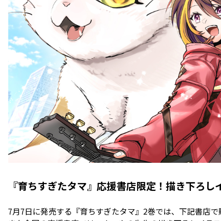
『育ちすぎたタマ』応援書店限定！描き下ろし
7月7日に発売する『育ちすぎたタマ』2巻では、下記書店