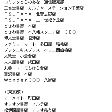
コミックとらのあな 通信販売部
三省堂書店 カルチャーステーション千葉店
ＴＳＵＴＡＹＡ 北習志野店
ＴＳＵＴＡＹＡ 二十世紀ケ丘店
ときわ書房 本店
ときわ書房 本八幡スクエア店＋ＧＥＯ
博文堂書店 君津店
ファミリーマート 多田屋 稲毛店
ブックエキスプレス ペリエ西船橋店
文教堂 小倉台店
未来屋書店 成田店
丸善 ユニモちはら台店
宮沢書店 本店
ＷｏｎｄｅｒＧＯＯ 八街店
＜東京都＞
アニメイト 町田店
オリオン書房 ノルテ店
紀伊國屋書店 アリオ亀有店