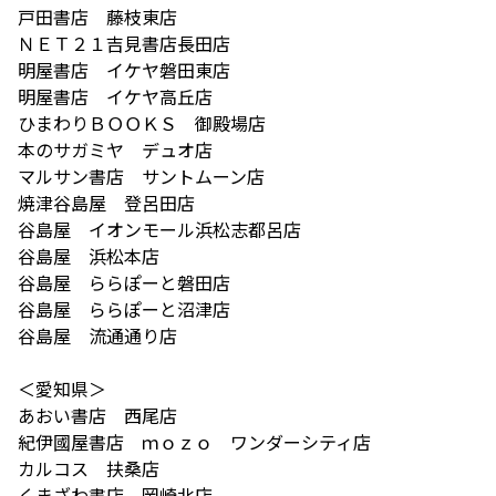
戸田書店 藤枝東店
ＮＥＴ２１吉見書店長田店
明屋書店 イケヤ磐田東店
明屋書店 イケヤ高丘店
ひまわりＢＯＯＫＳ 御殿場店
本のサガミヤ デュオ店
マルサン書店 サントムーン店
焼津谷島屋 登呂田店
谷島屋 イオンモール浜松志都呂店
谷島屋 浜松本店
谷島屋 ららぽーと磐田店
谷島屋 ららぽーと沼津店
谷島屋 流通通り店
＜愛知県＞
あおい書店 西尾店
紀伊國屋書店 ｍｏｚｏ ワンダーシティ店
カルコス 扶桑店
くまざわ書店 岡崎北店