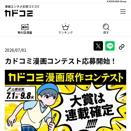
漫画エンタメ全部コミコミ
カドコミ
無料話増量
ランキング
探す
Xで投稿する
LINE
URL
2026/07/01
2026年07月01日
カドコミ漫画コンテスト応募開始！