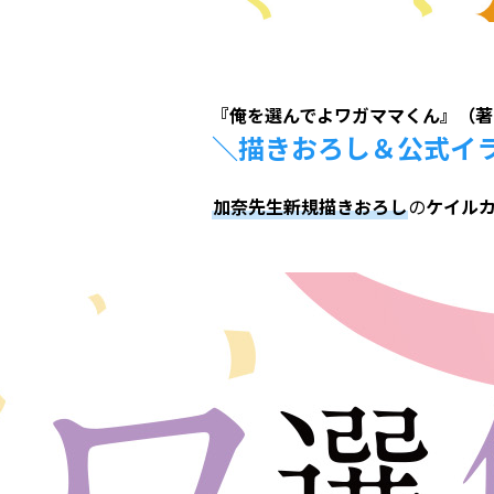
『俺を選んでよワガママくん』（著
＼描きおろし＆公式イ
加奈先生新規描きおろし
の
ケイル