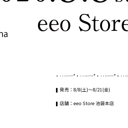
・‥…─*・‥…─*・‥…─*・‥…
❚
発売：8/8(土)～8/21(金)
❚
店舗：eeo Store 池袋本店