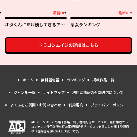
最強の女たちを攻略して奴隷ハ
ーレム作ります～
最新UP!
最新UP!
最新UP!
最新UP!
オタくんにだけ優しすぎるアヤ
悪女ランキング
メさん
ドラゴンエイジ
の詳細はこちら
ホーム
無料話増量
ランキング
掲載作品一覧
ジャンル一覧
サイトマップ
利用者情報の外部送信について
よくあるご質問 / お問い合わせ
利用規約
プライバシーポリシー
ABJマークは、この電子書店・電子書籍配信サービスが、著作権者から
コンテンツ使用許諾を得た正規版配信サービスであることを示す登録商
標（登録番号 第6091713号）です。