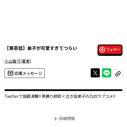
【
第壱話
】
弟子が可愛すぎてつらい
フォロー
火山雷弌
(著者)
Xで投稿する
ライン
応援メッセージ
コピー
Twitterで話題沸騰!! 男勝り師匠×泣き虫弟子の凸凹ラブコメ!!
詳細情報